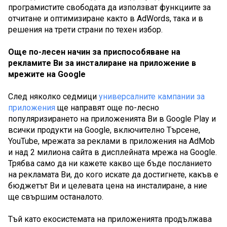
програмистите свободата да използват функциите за 
отчитане и оптимизиране както в AdWords, така и в 
решения на трети страни по техен избор.
Още по-лесен начин за приспособяване на 
рекламите Ви за инсталиране на приложение в 
мрежите на Google
След няколко седмици 
универсалните кампании за 
приложения
 ще направят още по-лесно 
популяризирането на приложенията Ви в Google Play и 
всички продукти на Google, включително Търсене, 
YouTube, мрежата за реклами в приложения на AdMob 
и над 2 милиона сайта в дисплейната мрежа на Google. 
Трябва само да ни кажете какво ще бъде посланието 
на рекламата Ви, до кого искате да достигнете, какъв е 
бюджетът Ви и целевата цена на инсталиране, а ние 
ще свършим останалото. 
Тъй като екосистемата на приложенията продължава 