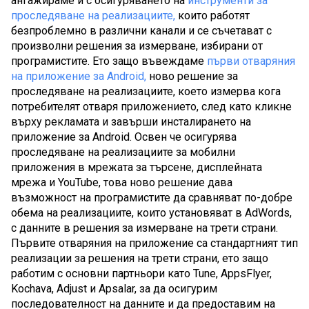
ангажираме и с осигуряването на 
инструменти за 
проследяване на реализациите,
 които работят 
безпроблемно в различни канали и се съчетават с 
произволни решения за измерване, избирани от 
програмистите. Ето защо въвеждаме 
първи отваряния 
на приложение за Android,
 ново решение за 
проследяване на реализациите, което измерва кога 
потребителят отваря приложението, след като кликне 
върху рекламата и завърши инсталирането на 
приложение за Android. Освен че осигурява 
проследяване на реализациите за мобилни 
приложения в мрежата за търсене, дисплейната 
мрежа и YouTube, това ново решение дава 
възможност на програмистите да сравняват по-добре 
обема на реализациите, които установяват в AdWords, 
с данните в решения за измерване на трети страни. 
Първите отваряния на приложение са стандартният тип 
реализации за решения на трети страни, ето защо 
работим с основни партньори като Tune, AppsFlyer, 
Kochava, Adjust и Apsalar, за да осигурим 
последователност на данните и да предоставим на 