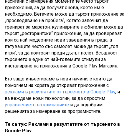
наситени с намерения моменти те често търсят 
приложения, за да получат онова, което им е 
необходимо. Бегачите може да търсят приложение за 
„проследяване на пробега“, когато започнат да 
тренират за маратон, кулинарните любители може да 
търсят „ресторантски“ приложения, за да проверяват 
кои са най-модерните нови заведения в града, а 
пътуващите често със самолет може да търсят „топ 
игри“, за да поиграят преди дълъг полет. Всъщност 
търсенето е един от най-големите стимули за 
инсталиране на приложения в Google Play Магазин. 
Ето защо инвестираме в нови начини, с които да 
помогнем на хората да откриват приложения с 
реклами в резултатите от търсенето в Google Play
, и 
въвеждаме нови технологии, за да опростим 
управлението на кампаниите
 и да подобрим 
решенията за измерване за програмистите.
Те са тук: Реклами в резултатите от търсенето в 
Google Play