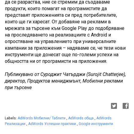
да се разраства, ние се стремим да създаваме 
продукти, които помагат на програмистите да 
представят приложенията си пред потребителите, 
които ще ги харесат. От добавяне на реклами в 
мрежата за търсене към Google Play до подобряване 
на проследяването на реализациите с Android и 
опростяване на управлението при универсалните 
кампании за приложения – надяваме се, че тези нови 
инструменти ще донесат още по-големи успехи на 
общността ни от програмисти на приложения.
Публикувано от Суроджит Чатърджи (Surojit Chatterjee), 
директор, Продуктов мениджмънт, Мобилни реклами 
при търсене
Labels:
AdWords Мобилни/ Таблети
,
AdWords обща
,
AdWords
Реализации
,
AdWords Успешни практики
,
Google инструменти