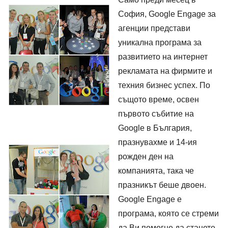
София, Google Engage за 
агенции представи 
уникална програма за 
развитието на интернет 
рекламата на фирмите и 
техния бизнес успех. По 
същото време, освен 
първото събитие на 
Google в България, 
празнувахме и 14-ия 
рожден ден на 
компанията, така че 
празникът беше двоен.  
Google Engage е 
програма, която се стреми 
да Ви помогне да станете 