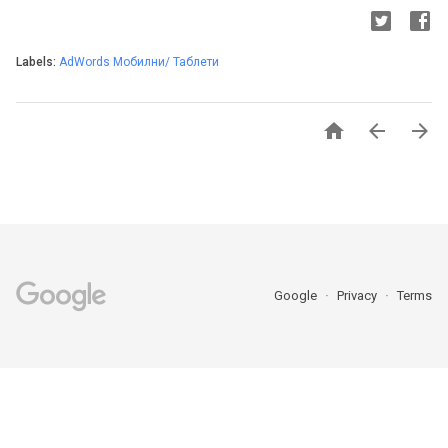
Labels:
AdWords Мобилни/ Таблети



Google
Privacy
Terms