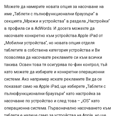
Можете да намерите новата опция за насочване на
име „Таблети с пълнофункционални браузъри“ в
секцията „Мрежи и устройства“ в раздела „Настройки“
в профила си в AdWords. И досега можехте да
насочвате конкретно към устройства Apple iPad от
„Мобилни устройства“, но новата опция отделя
таблетите в собствена категория устройства и Ви
позволява да насочвате рекламите си към всички
такива. Освен това тя осигурява по-фин контрол, тъй
като можете да избирате и конкретни операционни
системи. Ако например искате рекламите Ви да се
показват само на Apple iPad, ще изберете „Таблети с
пълнофункционални браузъри“ като настройка за
насочване по устройство и след това – „iOS“ като
операционна система. Първоначално насочването към
таблети е налице само за устройства на Apple, но ще