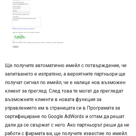
Ще получите автоматично имейл с потвърждение, че
запитването e изпратено, а вероятните партньори ще
получат сигнал по имейл, че е налице нов възможен
клиент за преглед. След това те могат да прегледат
възможните клиенти в новата функция за
управлението им в страницата си в Програмата за
сертифициране по Google AdWords и оттам да решат
дали да се свържат с него. Ако партньорът реши да не
работи с фирмата ви, ще получите известие по имейл.