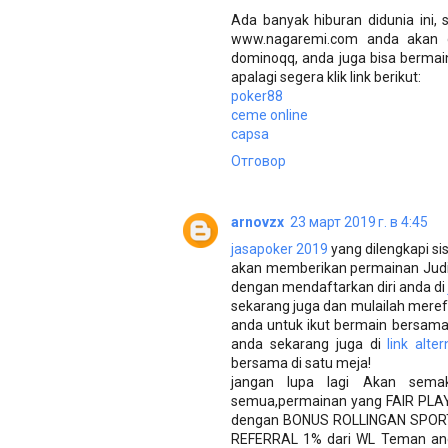
Ada banyak hiburan didunia ini,
www.nagaremi.com anda akan di
dominoqq, anda juga bisa bermai
apalagi segera klik link berikut:
poker88
ceme online
capsa
Отговор
arnovzx
23 март 2019 г. в 4:45
jasapoker 2019
yang dilengkapi si
akan memberikan permainan Judi 
dengan mendaftarkan diri anda di
sekarang juga dan mulailah meref
anda untuk ikut bermain bersama a
anda sekarang juga di
link alte
bersama di satu meja!
jangan lupa lagi Akan semak
semua,permainan yang FAIR PLAY 
dengan BONUS ROLLINGAN SPORT
REFERRAL 1% dari WL Teman and