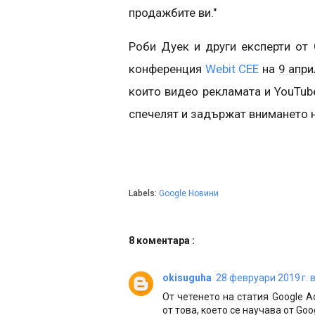
продажбите ви."
Роби Дуек и други експерти от
конференция
Webit CEE
на
9 апри
които видео рекламата и YouTub
спечелят и задържат внимането н
Labels:
Google Новини
8 коментара :
okisuguha
28 февруари 2019 г. в
От четенето на статия Google A
от това, което се научава от Go