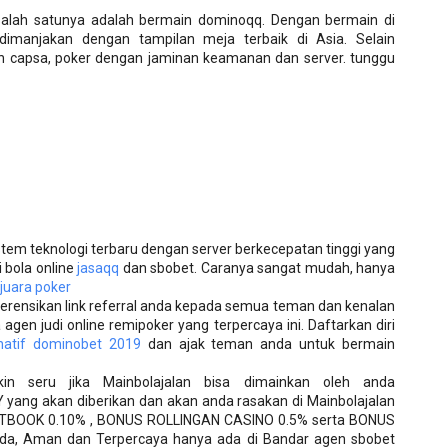
 salah satunya adalah bermain dominoqq. Dengan bermain di
manjakan dengan tampilan meja terbaik di Asia. Selain
n capsa, poker dengan jaminan keamanan dan server. tunggu
stem teknologi terbaru dengan server berkecepatan tinggi yang
bola online
jasaqq
dan sbobet. Caranya sangat mudah, hanya
juara poker
erensikan link referral anda kepada semua teman dan kenalan
gen judi online remipoker yang terpercaya ini. Daftarkan diri
rnatif dominobet 2019
dan ajak teman anda untuk bermain
in seru jika Mainbolajalan bisa dimainkan oleh anda
yang akan diberikan dan akan anda rasakan di Mainbolajalan
BOOK 0.10% , BONUS ROLLINGAN CASINO 0.5% serta BONUS
a, Aman dan Terpercaya hanya ada di Bandar agen sbobet