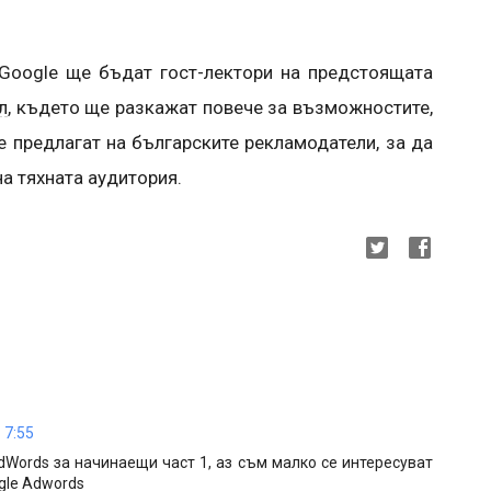
 Google ще бъдат гост-лектори на предстоящата
л
, където ще разкажат повече за възможностите,
e предлагат на българските рекламодатели, за да
а тяхната аудитория.
 7:55
dWords за начинаещи част 1, аз съм малко се интересуват
ogle Adwords