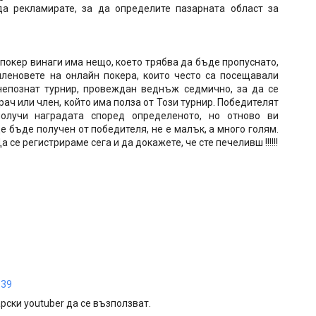
да рекламирате, за да определите пазарната област за
покер винаги има нещо, което трябва да бъде пропуснато,
членовете на онлайн покера, които често са посещавали
непознат турнир, провеждан веднъж седмично, за да се
рач или член, който има полза от Този турнир. Победителят
олучи наградата според определеното, но отново ви
е бъде получен от победителя, не е малък, а много голям.
а се регистрираме сега и да докажете, че сте печеливш !!!!!!
:39
рски youtuber да се възползват.