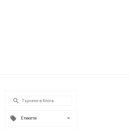

Етикети