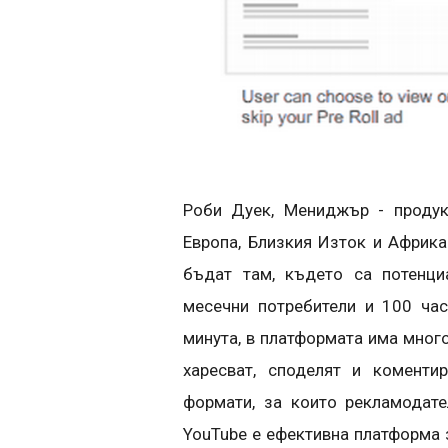
Роби Дуек, Мениджър - продук
Европа, Близкия Изток и Африка
бъдaт там, където са потенци
месечни потребители и 100 ча
минута, в платформата има много
харесват, споделят и коменти
формати, за които рекламодат
YouTube е ефективна платформа 