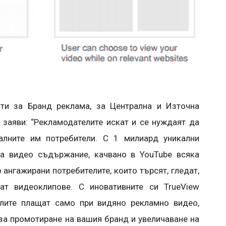
ти за Бранд реклама, за Централна и Източна
 заяви: “Рекламодателите искат и се нуждаят да
алните им потребители. С 1 милиард уникални
са видео съдържание, качвано в YouTube всяка
 ангажирани потребителите, които търсят, гледат,
рат видеоклипове. С иновативните си TrueView
елите плащат само при видяно рекламно видео,
за промотиране на вашия бранд и увеличаване на