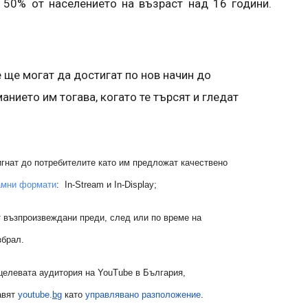
 50% от населението на възраст над 16 години.
 ще могат да достигат по нов начин до
анието им тогава, когато те търсят и гледат
гнат до потребителите като им предложат качествено
амни формати
: In-Stream и In-Display;
 възпроизвеждани преди, след или по време на
збрал.
 целевата аудитория на YouTube в България,
авят
youtube.
bg
като
управл
явано разположение
.