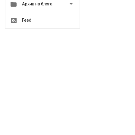


Архив на блога
Feed