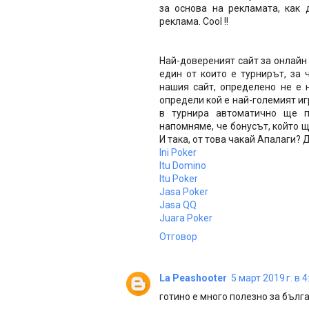
за основа на рекламата, как 
реклама. Cool !!
Най-довереният сайт за онлайн 
един от които е турнирът, за 
нашия сайт, определено не е 
определи кой е най-големият иг
в турнира автоматично ще п
напомняме, че бонусът, който щ
И така, от това чакай Апалаги? Д
Ini Poker
Itu Domino
Itu Poker
Jasa Poker
Jasa QQ
Juara Poker
Отговор
La Peashooter
5 март 2019 г. в 4
готино е много полезно за бълга