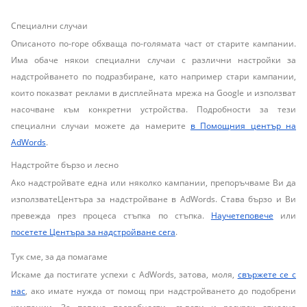
Специални случаи
Описаното по-горе обхваща по-голямата част от старите кампании.
Има обаче някои специални случаи с различни настройки за
надстройването по подразбиране, като например стари кампании,
които показват реклами в дисплейната мрежа на Google и използват
насочване към конкретни устройства. Подробности за тези
специални случаи можете да намерите
в Помощния център на
AdWords
.
Надстройте бързо и лесно
Ако надстройвате една или няколко кампании, препоръчваме Ви да
използватеЦентъра за надстройване в AdWords. Става бързо и Ви
превежда през процеса стъпка по стъпка.
Научетеповече
или
посетете Центъра за надстройване сега
.
Тук сме, за да помагаме
Искаме да постигате успехи с AdWords, затова, моля,
свържете се с
нас
, ако имате нужда от помощ при надстройването до подобрени