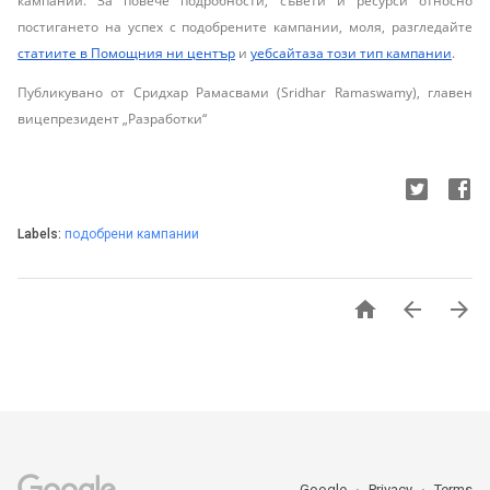
кампании. За повече подробности, съвети и ресурси относно
постигането на успех с подобрените кампании, моля, разгледайте
статиите в Помощния ни център
и
уебсайтаза този тип кампании
.
Публикувано от Сридхар Рамасвами (Sridhar Ramaswamy), главен
вицепрезидент „Разработки“
Labels:
подобрени кампании



Google
Privacy
Terms