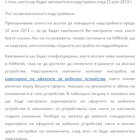
с тези, които ще бъдат автоматично надстроени след 22 юли 2013 г.
Път за автоматичното надстройване
Препоръчваме силно на всички да извършите надстройката преди
22 юли 2013 г., за да бъдат кампаниите Ви настроени така, както
бихте искали. Ако не го направите, тогава системата на AdWords ще
ги надстрои, като използва следните настройки по подразбиране.
Кампаниите ще бъдат конфигурирани, както всички нови кампании
в AdWords, така че да достигат до клиентите в рамките на всички
устройства. Надстроените кампании изискват настройка за
коригиране на офертите за мобилни устройства
, която оказва
влияние върху Вашите оферти, позиции на рекламите и обема на
кликванията в тези устройства. В таблицата по-долу е показано как
ще бъде настроено коригирането на офертите за мобилни
устройства в зависимост от устройствата, към които са насочени
старите кампании. Разбира се, можете да смените стандартното
коригиране на офертите за мобилни устройства, както и всички
други настройки на кампанията, след като тя бъде автоматично
надстроена.