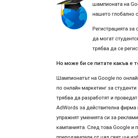
шампионата на Goo
нашето глобално с
Регистрацията за 
да могат студентс
трябва да се реги
Но може би се питате какъв е 
Шампионатът на Google по онлай
по онлайн маркетинг за студенти 
трябва да разработят и проведат
AdWords за действителна фирма и
упражнят уменията си за реклами
кампанията. След това Google и 
преподаватели от цял свят ще из