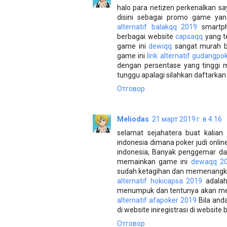
halo para netizen perkenalkan sa
disini sebagai promo game y
alternatif balakqq 2019
smartph
berbagai website
capsaqq
yang te
game ini
dewiqq
sangat murah ba
game ini
link alternatif gudangpo
dengan persentase yang tinggi 
tunggu apalagi silahkan daftarkan 
Отговор
Meliodas
21 март 2019 г. в 4:16
selamat sejahatera buat kalia
indonesia dimana poker judi online
indonesia, Banyak penggemar da
memainkan game ini
dewaqq 2
sudah ketagihan dan memenangka
alternatif hokicapsa 2019
adalah
menumpuk dan tentunya akan men
alternatif afapoker 2019
Bila and
di website iniregistrasi di website 
Отговор