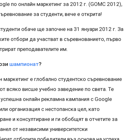
gle по онлайн маркетинг за 2012 г. (GOMC 2012),
ъревнование за студенти, вече е открита!
студенти обаче ще започне на 31 януари 2012 г. За
ките отбори да участват в съревнованието, първо
стрират преподавателите им.
този
шампионат
?
н маркетинг е глобално студентско съревнование
от всяко висше учебно заведение по света. Те
 успешна онлайн рекламна кампания с Google
ли организация с нестопанска цел, като
ране и консултиране и ги обобщят в отчетите за
панел от независими университетски
берат отборите победители въз основа на успеха