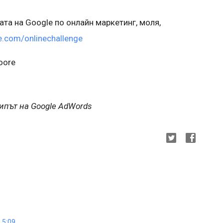
ата на Google по онлайн маркетинг, моля,
.com/onlinechallenge
oore
кипът на Google AdWords
 5:09