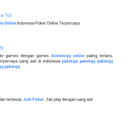
 в 7:03
iu Online
Indonesia Poker Online Terpercaya
20
 pkv games dengan games
dominoqq online
paling terlaris,
erpercaya uang asli di indonesia
paketqq
paketqq
paketqq
qq
paketqq
dan terbesar,
Judi Poker
, fair play dengan uang asli