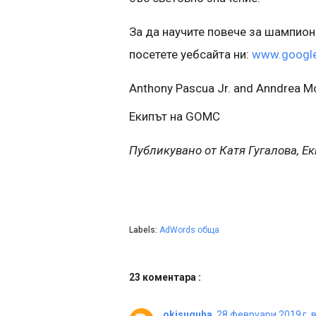
За да научите повече за шампион
посетете уебсайта ни:
www.google
Anthony Pascua Jr. and Anndrea M
Екипът на GOMC
Публикувано от Катя Гугалова, Е
Labels:
AdWords обща
23 коментара :
okisuguha
28 февруари 2019 г. в