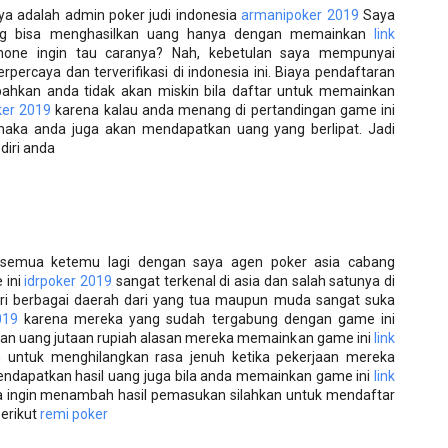
ya adalah admin poker judi indonesia
armanipoker 2019
Saya
ang bisa menghasilkan uang hanya dengan memainkan
link
one ingin tau caranya? Nah, kebetulan saya mempunyai
rpercaya dan terverifikasi di indonesia ini. Biaya pendaftaran
hkan anda tidak akan miskin bila daftar untuk memainkan
ker 2019
karena kalau anda menang di pertandingan game ini
maka anda juga akan mendapatkan uang yang berlipat. Jadi
diri anda
n semua ketemu lagi dengan saya agen poker asia cabang
 ini
idrpoker 2019
sangat terkenal di asia dan salah satunya di
ri berbagai daerah dari yang tua maupun muda sangat suka
019
karena mereka yang sudah tergabung dengan game ini
n uang jutaan rupiah alasan mereka memainkan game ini
link
 untuk menghilangkan rasa jenuh ketika pekerjaan mereka
dapatkan hasil uang juga bila anda memainkan game ini
link
a ingin menambah hasil pemasukan silahkan untuk mendaftar
berikut
remi poker