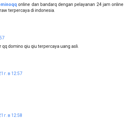
ominoqq
online dan bandarq dengan pelayanan 24 jam online
raw terpercaya di indonesia.
:57
 qq domino qiu qiu terpercaya uang asli.
 г. в 12:57
 г. в 12:58