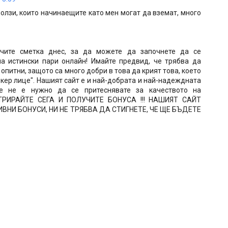
олзи, които начинаещите като мен могат да вземат, много
учите сметка днес, за да можете да започнете да се
а истински пари онлайн! Имайте предвид, че трябва да
 опитни, защото са много добри в това да крият това, което
окер лице". Нашият сайт е и най-добрата и най-надеждната
че не е нужно да се притеснявате за качеството на
ИСТРИРАЙТЕ СЕГА И ПОЛУЧИТЕ БОНУСА !!! НАШИЯТ САЙТ
ВНИ БОНУСИ, НИ НЕ ТРЯБВА ДА СТИГНЕТЕ, ЧЕ ЩЕ БЪДЕТЕ