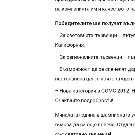
на кампанията им и качеството н
Победителите ще получат вълн
– За световните първенци – пъту
Калифорния.
– За регионалните първенци – пъ
– Възможност да се спечелят дар
нестопанска цел, с които студент
– Нова категория в GOMC 2012: Н
Очаквайте подробности!
Миналата година в шампионата уч
очаква да са още повече. Студен
със световно значение!