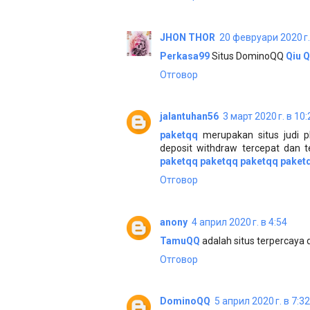
JHON THOR
20 февруари 2020 г.
Perkasa99
Situs DominoQQ
Qiu Q
Отговор
jalantuhan56
3 март 2020 г. в 10:
paketqq
merupakan situs judi
deposit withdraw tercepat dan t
paketqq
paketqq
paketqq
paket
Отговор
anony
4 април 2020 г. в 4:54
TamuQQ
adalah situs terpercaya 
Отговор
DominoQQ
5 април 2020 г. в 7:32