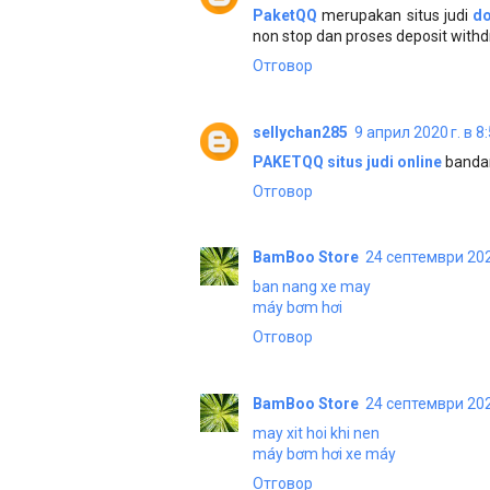
PaketQQ
merupakan situs judi
d
non stop dan proses deposit withd
Отговор
sellychan285
9 април 2020 г. в 8
PAKETQQ
situs judi online
bandar
Отговор
BamBoo Store
24 септември 2021
ban nang xe may
máy bơm hơi
Отговор
BamBoo Store
24 септември 2021
may xit hoi khi nen
máy bơm hơi xe máy
Отговор