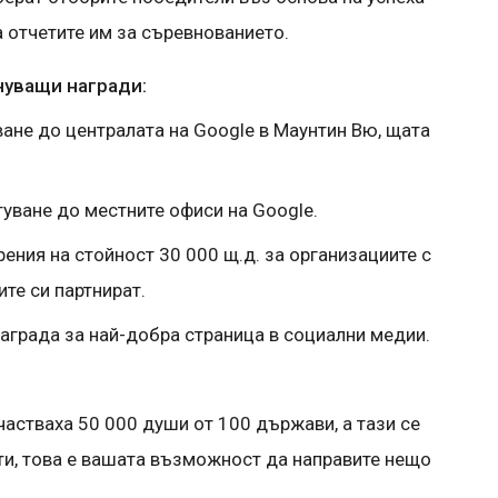
а отчетите им за съревнованието.
уващи награди:
ване до централата на Google в Маунтин Вю, щата
туване до местните офиси на Google.
ения на стойност 30 000 щ.д. за организациите с
ите си партнират.
аграда за най-добра страница в социални медии.
астваха 50 000 души от 100 държави, а тази се
ти, това е вашата възможност да направите нещо