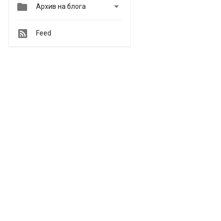


Архив на блога
Feed