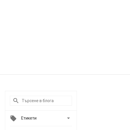

Етикети