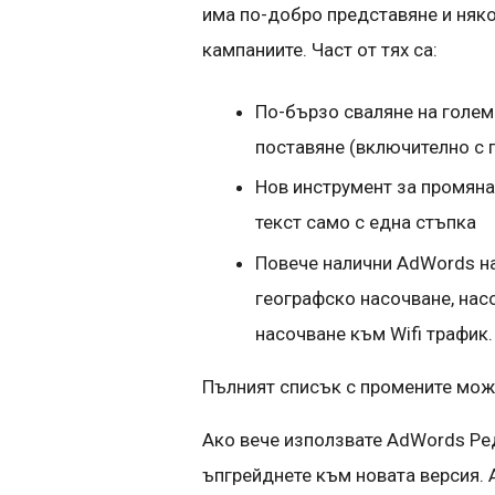
има по-добро представяне и няко
кампаниите. Част от тях са:
По-бързо сваляне на голем
поставяне (включително с 
Нов инструмент за промяна
текст само с една стъпка
Повече налични AdWords н
географско насочване, насо
насочване към Wifi трафик.
Пълният списък с промените мож
Ако вече използвате AdWords Ре
ъпгрейднете към новата версия. 