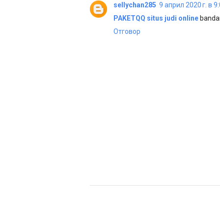
sellychan285
9 април 2020 г. в 9
PAKETQQ
situs judi online
bandar
Отговор