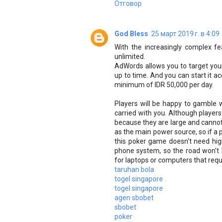
Отговор
God Bless
25 март 2019 г. в 4:09
With the increasingly complex feat
unlimited.
AdWords allows you to target you
up to time. And you can start it a
minimum of IDR 50,000 per day.
Players will be happy to gamble 
carried with you. Although playe
because they are large and cannot
as the main power source, so if a
this poker game doesn't need hig
phone system, so the road won't
for laptops or computers that requ
taruhan bola
togel singapore
togel singapore
agen sbobet
sbobet
poker