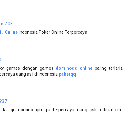
 в 7:08
iu Online
Indonesia Poker Online Terpercaya
0
 pkv games dengan games
dominoqq online
paling terlaris,
percaya uang asli di indonesia
paketqq
5:37
ndar qq domino qiu qiu terpercaya uang asli. official site: