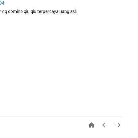
:04
 qq domino qiu qiu terpercaya uang asli.


