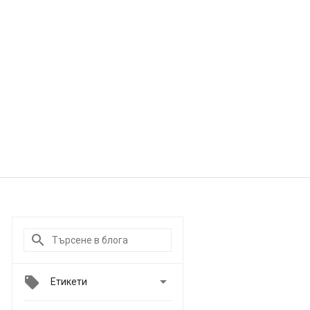

Етикети