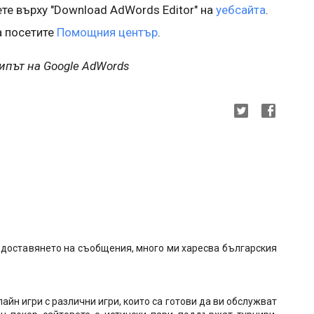
ете върху "Download AdWords Editor" на
уебсайта
.
а посетите
Помощния център
.
кипът на Google AdWords
3
редоставянето на съобщения, много ми харесва българския
лайн игри с различни игри, които са готови да ви обслужват