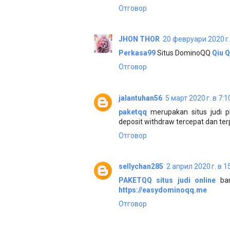
Отговор
JHON THOR
20 февруари 2020 г.
Perkasa99
Situs DominoQQ
Qiu Q
Отговор
jalantuhan56
5 март 2020 г. в 7:1
paketqq
merupakan situs judi
deposit withdraw tercepat dan ter
Отговор
sellychan285
2 април 2020 г. в 1
PAKETQQ
situs judi online
ba
https://easydominoqq.me
Отговор