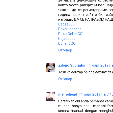
24 часа в денонощието. Онлай
които често раждат много наде
чакате, да се регистрираме се
година нашият сайт е бил сайт
награди, ДА СЕ НАПРАВИМ НАШИ
Capsa365
PokerLegenda
PokerOnlineCC
RajaCapsa
DominoQQ
Отговор
Zilong Supriatin
14 март 2019 г. 
Този коментар бе премахнат от 
Отговор
memehead
14 март 2019 г. в 7:4
Daftarkan diri anda bersama kami 
mudah, hanya perlu mengisi form
secara manual dengan menghubu