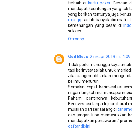
terbaik di
kartu poker
. Dengan d
mendapat keuntungan yang tak te
yang berikan tentunya juga bonus j
raja qq
sudah banyak diminati ol
kemenangan yang besar di
indo
sukses.
Отговор
God Bless
25 март 2019 г. в 4:09
Tidak perlu menunggu kaya untuk 
tapi berinvestasilah untuk menjadi
Jika uangmu dibiarkan mengendap
belimu menurun.
Semakin cepat berinvestasi se
ringan langkahmu mencapai impia
Pahami pentingnya kebutuha
Berinvestasi tanpa tujuan ibarat 
mulailah dari sekaarang di
tanamd
dan jangan lupa memasukkan ko
mendapatkan penawaran / promo 
daftar disini