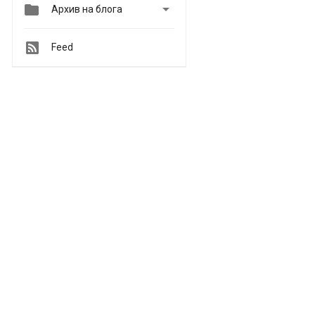


Архив на блога
Feed