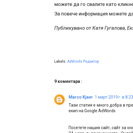
можете да го свалите като кликн
За повече информация можете д
Публикувано от Катя Гугалова, Е
Labels:
AdWords Редактор
9 коментара :
Marco Kjaer
1 март 2019 г. в 8:2
Тази статия е много добра в п
екип на Google AdWords
Посетете нашия сайт, сайт за он