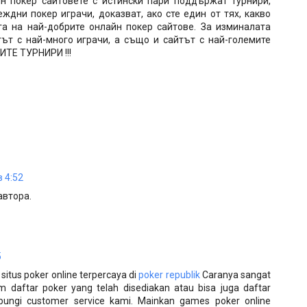
н покер сайтовете с истински пари поддържат турнири,
ждни покер играчи, доказват, ако сте един от тях, какво
га на най-добрите онлайн покер сайтове. За изминалата
ът с най-много играчи, а също и сайтът с най-големите
ТЕ ТУРНИРИ !!!
в 4:52
автора.
5
situs poker online terpercaya di
poker republik
Caranya sangat
 daftar poker yang telah disediakan atau bisa juga daftar
ngi customer service kami. Mainkan games poker online