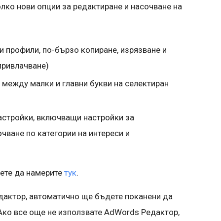
лко нови опции за редактиране и насочване на
и профили, по-бързо копиране, изрязване и
привлачване)
 между малки и главни букви на селектиран
астройки, включващи настройки за
чване по категории на интереси и
ете да намерите
тук
.
дактор, автоматично ще бъдете поканени да
Ако все още не използвате AdWords Редактор,