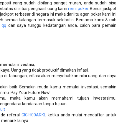
eposit yang sudah dibilang sangat murah, anda sudah bisa
rbatas di situs penghasil uang kami
remi poker
. Bonus jackpot
ackpot terbesar di negara ini maka dari itu agen poker kami ini
eh semua kalangan termasuk selebritis. Bersama kami & raih
 qq
dan saya tunggu kedatangan anda, calon para pemain
memulai investasi,
 kaya, Uang yang tidak produktif dimakan inflasi.
 di tabungan, inflasi akan menyebabkan nilai uang dan daya
makin baik Semakin muda kamu memulai investasi, semakin
nmu. Pay Your Future Now!
nmu, maka kamu akan memahami tujuan investasimu.
mengendarai kendaraan tanpa tujuan.
uit
de referal
GIGIH00ARKL
ketika anda mulai mendaftar untuk
menarik lainya.