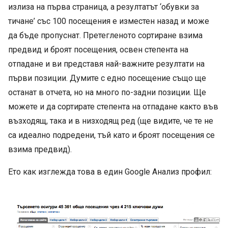
излиза на първа страница, а резултатът ‘обувки за
тичане’ със 100 посещения е изместен назад и може
да бъде пропуснат. Претегленото сортиране взима
предвид и броят посещения, освен степента на
отпадане и ви представя най-важните резултати на
първи позиции. Думите с едно посещение също ще
останат в отчета, но на много по-задни позиции. Ще
можете и да сортирате степента на отпадане както във
възходящ, така и в низходящ ред (ще видите, че те не
са идеално подредени, тъй като и броят посещения се
взима предвид).
Ето как изглежда това в един Google Анализ профил: