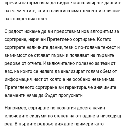
пречи и затормозява да видите и анализирате данните
за елементите, които наистина имат тежест и влияние
за конкретния отчет.
С радост искаме да ви представим нов алгоритъм за
сортиране, наречен Претеглено сортиране. Когато
сортирате наличните данни, тези с по-голяма тежест и
значимост се отсяват първи и появяват на първите
редове от отчета. Изключително полезно за тези от
вас, на които се налага да анализират голям обем от
информация, част от която е не особено незначима.
Претегленото сортиране ви гарантира, че значимите
елементи няма да бъдат пропуснати.
Например, сортирате по познатия досега начин
ключовите си думи по степен на отпадане в низходящ
ред.
В първите редове виждате примери като: