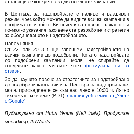
отнасящи се конкретно за дисплейните кампании.
В Центъра за надстройване е налице и разширен
режим, чрез който можете да видите всички кампании в
профила си и който Ви осигурява повече гъвкавост и
по-малко указания, ако вече сте разработили стратегия
за обединяването и надстройването.
Напомняния
От 22 юли 2013 г. ще започнем надстройването на
всички кампании до подобрени.
Когато надстройвате
до подобрени кампании, моля, не спирайте да
споделяте какво мислите чрез
формуляра ни за
отзиви
.
За да научите повече за стратегиите за надстройване
до подобрени кампании и за Центъра за надстройване,
моля, присъединете се към нас днес в 10:00 ч. Лятно
тихоокеанско време (PDT)
в нашия уеб семинар „Учете
с Google“
.
Публикувано от Нийл Инала (Neil Inala), Продуктов
мениджър, AdWords