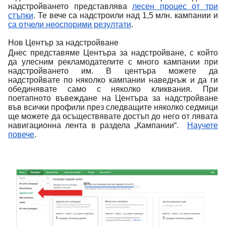
надстройването представлява
лесен процес от три
стъпки
. Те вече са надстроили над 1,5 млн. кампании и
са отчели неоспорими резултати
.
Нов Център за надстройване
Днес представяме Центъра за надстройване, с който
да улесним рекламодателите с много кампании при
надстройването им.
В центъра можете да
надстройвате по няколко кампании наведнъж и да ги
обединявате само с няколко кликвания. При
поетапното въвеждане на Центъра за надстройване
във всички профили през следващите няколко седмици
ще можете да осъществявате достъп до него от лявата
навигационна лента в раздела „Кампании“.
Научете
повече
.