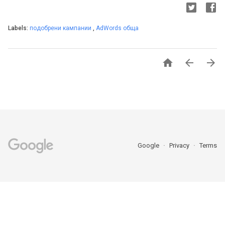
Labels:
подобрени кампании
,
AdWords обща



Google
Privacy
Terms