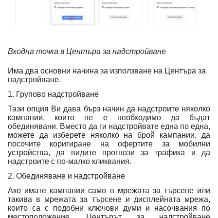
Входна точка в Центъра за надстройване
Има два основни начина за използване на Центъра за
надстройване.
1. Групово надстройване
Тази опция Ви дава бърз начин да надстроите няколко
кампании, които не е необходимо да бъдат
обединявани. Вместо да ги надстройвате една по една,
можете да изберете няколко на брой кампании, да
посочите коригиране на офертите за мобилни
устройства, да видите прогнози за трафика и да
надстроите с по-малко кликвания.
2. Обединяване и надстройване
Ако имате кампании само в мрежата за търсене или
такива в мрежата за търсене и дисплейната мрежа,
които са с подобни ключови думи и насочвания по
местоположение, Центърът за надстройване